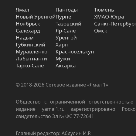
Ямал
Пангоды
Тюмень
Новый Уренгой
Пурпе
ХМАО-Югра
Ноябрьск
Тазовский
Санкт-Петербур
Салехард
Яр-Сале
Омск
Надым
Уренгой
Губкинский
Харп
Муравленко
Красноселькуп
Лабытнанги
Мужи
Тарко-Сале
Аксарка
© 2018-2026 Сетевое издание «Ямал 1»
Общество с ограниченной ответственностью 
издание yamal1.ru зарегистрировано Роско
свидетельство Эл № ФС 77-72641
Главный редактор: Абдулин И.Р.