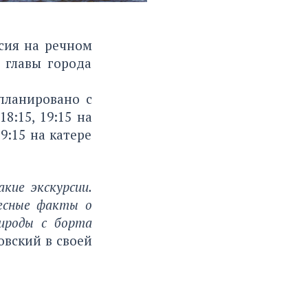
рсия на речном
 главы города
планировано с
8:15, 19:15 на
19:15 на катере
кие экскурсии.
ресные факты о
рироды с борта
овский в своей