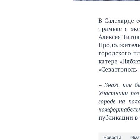
В Салехарде с
трамвае с эк
Алексея Титов
Продолжитель
городского пл
катере «Нябиях
«Севастополь-
–
Знаю, как б
Участники поз
городе на пол
комфортабельн
публикации в 
Новости
Яма