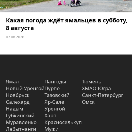
Какая погода ждёт ямальцев в субботу,
8 августа
07.08.2026
Ямал
Пангоды
Тюмень
Новый Уренгой
Пурпе
ХМАО-Югра
Ноябрьск
Тазовский
Санкт-Петербург
Салехард
Яр-Сале
Омск
Надым
Уренгой
Губкинский
Харп
Муравленко
Красноселькуп
Лабытнанги
Мужи