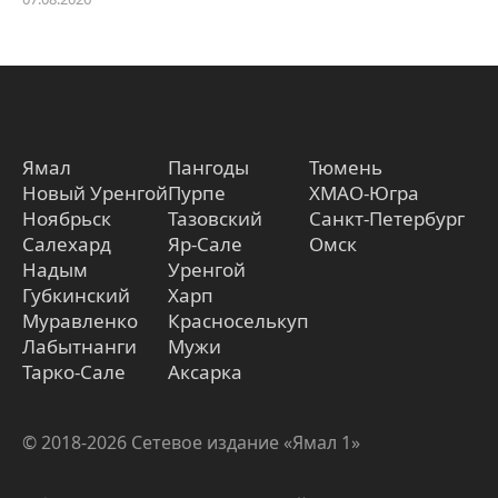
Ямал
Пангоды
Тюмень
Новый Уренгой
Пурпе
ХМАО-Югра
Ноябрьск
Тазовский
Санкт-Петербург
Салехард
Яр-Сале
Омск
Надым
Уренгой
Губкинский
Харп
Муравленко
Красноселькуп
Лабытнанги
Мужи
Тарко-Сале
Аксарка
© 2018-2026 Сетевое издание «Ямал 1»