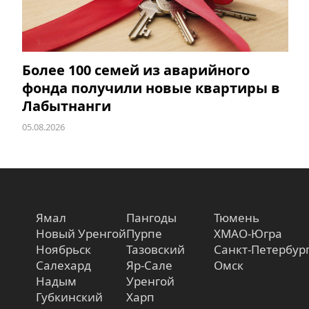
Более 100 семей из аварийного
фонда получили новые квартиры в
Лабытнанги
05.08.2026
Ямал
Пангоды
Тюмень
Новый Уренгой
Пурпе
ХМАО-Югра
Ноябрьск
Тазовский
Санкт-Петербур
Салехард
Яр-Сале
Омск
Надым
Уренгой
Губкинский
Харп