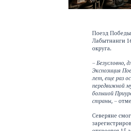
Поезд Победы 
Лабытнанги 16
округа.
–
Безусловно, 
Экспозиция Пое
лет, еще раз о
передвижной м
большой Приура
страны,
– отм
Северяне смог
зарегистриров
откроется 15 а