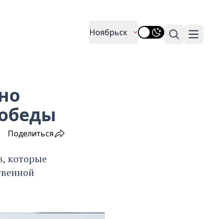
Ноябрьск
Поиск
Навига
но
Победы
Поделиться
в, которые
твенной