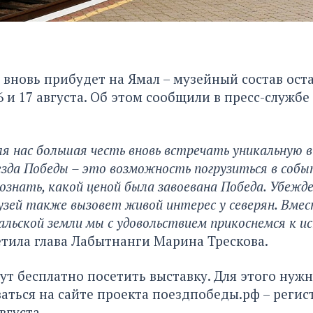
вновь прибудет на Ямал – музейный состав ост
 и 17 августа. Об этом сообщили в пресс-службе
для нас большая честь вновь встречать уникальную 
зда Победы – это возможность погрузиться в собы
сознать, какой ценой была завоевана Победа. Убежд
узей также вызовет живой интерес у северян. Вме
льской земли мы с удовольствием прикоснемся к и
етила глава Лабытнанги Марина Трескова.
ут бесплатно посетить выставку. Для этого нуж
аться на сайте проекта
поездпобеды.рф
– регис
вгуста.