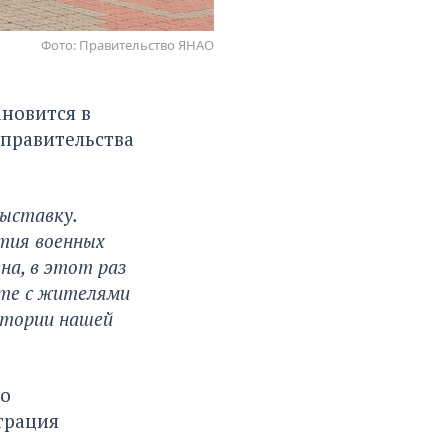
Фото: Правительство ЯНАО
ановится в
 правительства
выставку.
тия военных
ена, в этот раз
сте с жителями
стории нашей
но
трация