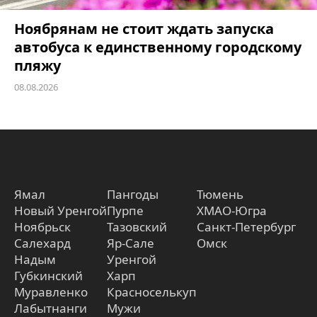
Ноябрянам не стоит ждать запуска
автобуса к единственному городскому
пляжу
08.08.2026
Ямал
Пангоды
Тюмень
Новый Уренгой
Пурпе
ХМАО-Югра
Ноябрьск
Тазовский
Санкт-Петербург
Салехард
Яр-Сале
Омск
Надым
Уренгой
Губкинский
Харп
Муравленко
Красноселькуп
Лабытнанги
Мужи