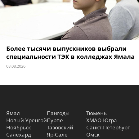
Более тысячи выпускников выбрали
специальности ТЭК в колледжах Ямала
08.08.2026
Ямал
Пангоды
Тюмень
Новый Уренгой
Пурпе
ХМАО-Югра
Ноябрьск
Тазовский
Санкт-Петербург
Салехард
Яр-Сале
Омск