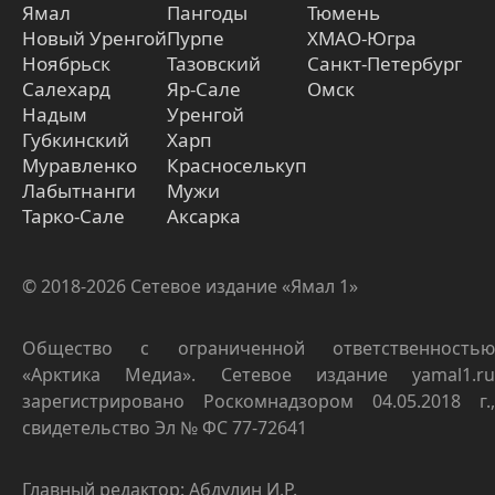
Ямал
Пангоды
Тюмень
Новый Уренгой
Пурпе
ХМАО-Югра
Ноябрьск
Тазовский
Санкт-Петербург
Салехард
Яр-Сале
Омск
Надым
Уренгой
Губкинский
Харп
Муравленко
Красноселькуп
Лабытнанги
Мужи
Тарко-Сале
Аксарка
© 2018-2026 Сетевое издание «Ямал 1»
Общество с ограниченной ответственностью
«Арктика Медиа». Сетевое издание yamal1.ru
зарегистрировано Роскомнадзором 04.05.2018 г.,
свидетельство Эл № ФС 77-72641
Главный редактор: Абдулин И.Р.