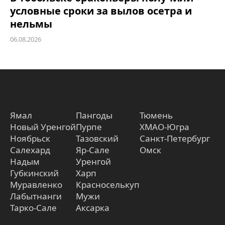
условные сроки за вылов осетра и
нельмы
06.08.2026
Ямал
Пангоды
Тюмень
Новый Уренгой
Пурпе
ХМАО-Югра
Ноябрьск
Тазовский
Санкт-Петербург
Салехард
Яр-Сале
Омск
Надым
Уренгой
Губкинский
Харп
Муравленко
Красноселькуп
Лабытнанги
Мужи
Тарко-Сале
Аксарка