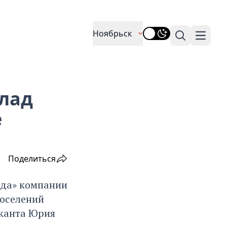
Ноябрьск
Поиск
Навига
лад
е
Поделиться
ода» компании
поселений
ыканта Юрия