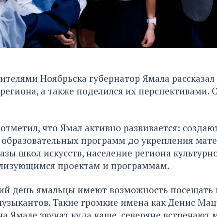
жителями Ноябрьска губернатор Ямала рассказал
региона, а также поделился их перспективами. С
 отметил, что Ямал активно развивается: создаю
т образовательных программ до укрепления мат
азы школ искусств, население региона культурн
ализующимся проектам и программам.
ий день ямальцы имеют возможность посещать
узыкантов. Такие громкие имена как Денис Мац
на Ямале звучат куда чаще, северяне встречают 