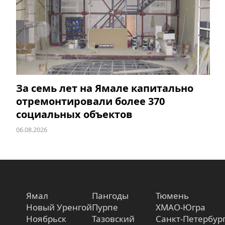
За семь лет на Ямале капитально
отремонтировали более 370
социальных объектов
06.08.2026
Ямал
Пангоды
Тюмень
Новый Уренгой
Пурпе
ХМАО-Югра
Ноябрьск
Тазовский
Санкт-Петербур