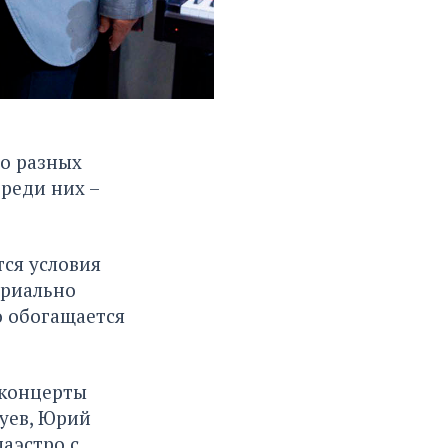
 о разных
реди них –
тся условия
ериально
о обогащается
 концерты
уев, Юрий
маэстро с