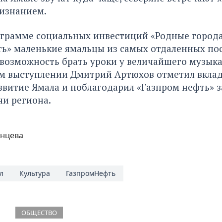
ризнанием.
ограмме социальных инвестиций «Родные город
ть» маленькие ямальцы из самых отдаленных по
 возможность брать уроки у величайшего музык
ем выступлении Дмитрий Артюхов отметил вкла
звитие Ямала и поблагодарил «Газпром нефть» з
ни региона.
онцева
л
Культура
ГазпромНефть
ОБЩЕСТВО