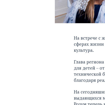
На встрече с 
сферах жизни 
культура.
Глава региона
для детей – о
технической б
благодаря ре
На сегодняшн
выдающихся м
Розум теперь 