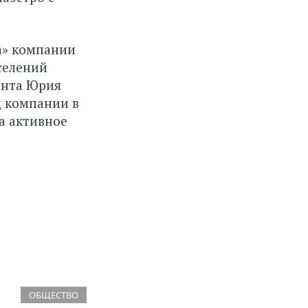
а» компании
селений
анта Юрия
д компании в
а активное
ОБЩЕСТВО