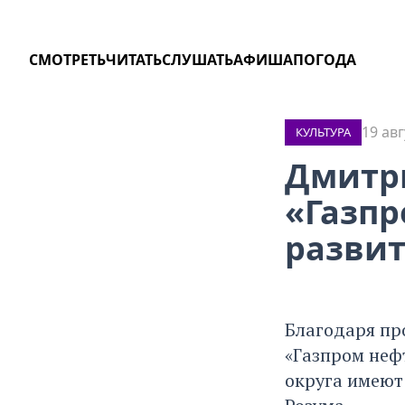
СМОТРЕТЬ
ЧИТАТЬ
СЛУШАТЬ
АФИША
ПОГОДА
19 авг
КУЛЬТУРА
Дмитр
«Газпр
развит
Благодаря пр
«Газпром неф
округа имеют