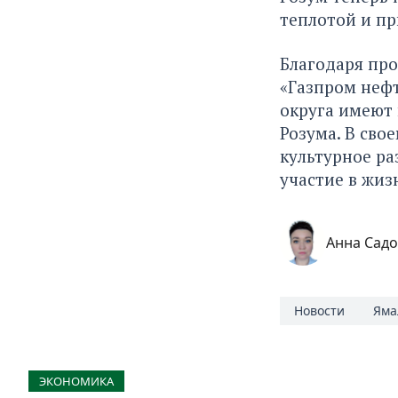
теплотой и п
Благодаря пр
«Газпром неф
округа имеют
Розума. В сво
культурное ра
участие в жиз
Анна Сад
Новости
Яма
ЭКОНОМИКА