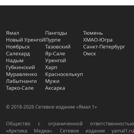
Ямал
Пангоды
Тюмень
Новый Уренгой
Пурпе
ХМАО-Югра
Ноябрьск
Тазовский
Санкт-Петербург
Салехард
Яр-Сале
Омск
Надым
Уренгой
Губкинский
Харп
Муравленко
Красноселькуп
Лабытнанги
Мужи
Тарко-Сале
Аксарка
© 2018-2026 Сетевое издание «Ямал 1»
Общество с ограниченной ответственностью
«Арктика Медиа». Сетевое издание yamal1.ru