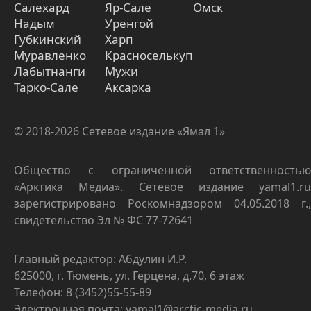
Салехард
Яр-Сале
Омск
Надым
Уренгой
Губкинский
Харп
Муравленко
Красноселькуп
Лабытнанги
Мужи
Тарко-Сале
Аксарка
© 2018-2026 Сетевое издание «Ямал 1»
Общество с ограниченной ответственностью
«Арктика Медиа». Сетевое издание yamal1.ru
зарегистрировано Роскомнадзором 04.05.2018 г.,
свидетельство Эл № ФС 77-72641
Главный редактор: Абдулин И.Р.
625000, г. Тюмень, ул. Герцена, д.70, 6 этаж
Телефон: 8 (3452)55-55-89
Электронная почта: yamal1@arctic-media.ru