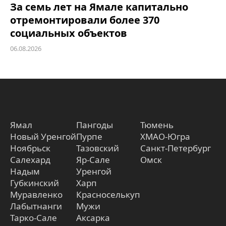
За семь лет на Ямале капитально
отремонтировали более 370
социальных объектов
06.08.2026
Ямал
Пангоды
Тюмень
Новый Уренгой
Пурпе
ХМАО-Югра
Ноябрьск
Тазовский
Санкт-Петербург
Салехард
Яр-Сале
Омск
Надым
Уренгой
Губкинский
Харп
Муравленко
Красноселькуп
Лабытнанги
Мужи
Тарко-Сале
Аксарка