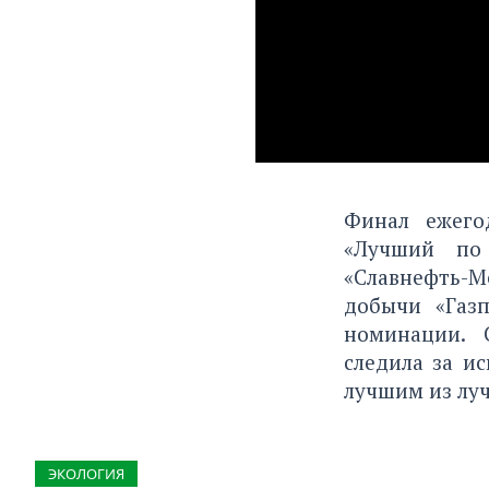
Финал ежего
«Лучший по 
«Славнефть-М
добычи «Газ
номинации. 
следила за и
лучшим из лу
ЭКОЛОГИЯ