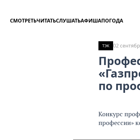
СМОТРЕТЬ
ЧИТАТЬ
СЛУШАТЬ
АФИША
ПОГОДА
02 сентябр
ТЭК
Профес
«Газпр
по про
Конкурс проф
профессии» к