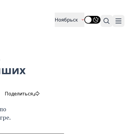
Ноябрьск
Поиск
Навига
В
чших
Поделиться
по
гре.