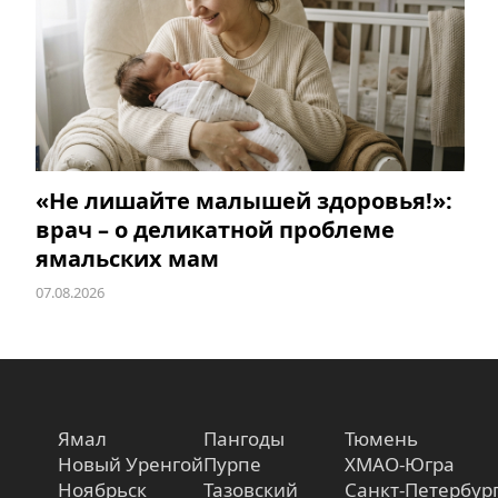
«Не лишайте малышей здоровья!»:
врач – о деликатной проблеме
ямальских мам
07.08.2026
Ямал
Пангоды
Тюмень
Новый Уренгой
Пурпе
ХМАО-Югра
Ноябрьск
Тазовский
Санкт-Петербур