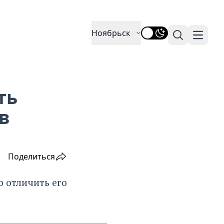
Ноябрьск
Поиск
Навига
ть
в
Поделиться
 отличить его