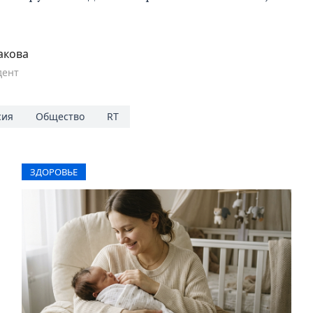
акова
дент
сия
Общество
RT
ЗДОРОВЬЕ