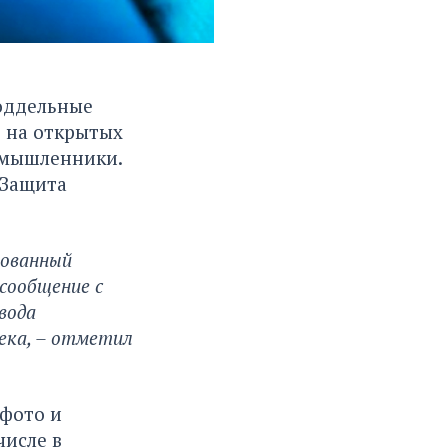
поддельные
 на открытых
оумышленники.
«Защита
рованный
сообщение с
вода
ека, – отметил
фото и
числе в