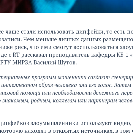
 чаще стали использовать дипфейки, то есть 
иозаписи. Чем меньше личных данных размещено
 ниже риск, что ими смогут воспользоваться зл
де с RT рассказал
преподаватель кафедры КБ-1 
РТУ МИРЭА Василий Шутов.
специальных программ мошенники создают сгенери
интеллектом образ человека или его голос. Затем 
ансовой помощи или необходимости денежного пере
 знакомым, родным, коллегам или партнерам челов
 дипфейков злоумышленники используют видео, 
оторую находят в открытых источниках, в том 