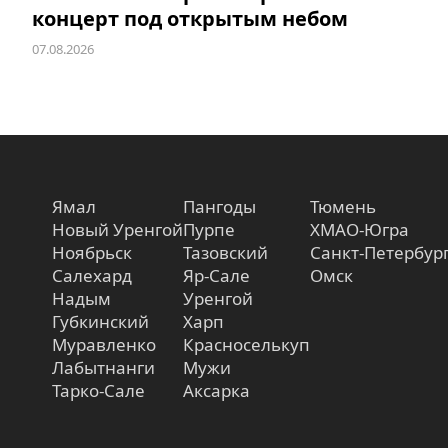
концерт под открытым небом
07.08.2026
Ямал
Пангоды
Тюмень
Новый Уренгой
Пурпе
ХМАО-Югра
Ноябрьск
Тазовский
Санкт-Петербур
Салехард
Яр-Сале
Омск
Надым
Уренгой
Губкинский
Харп
Муравленко
Красноселькуп
Лабытнанги
Мужи
Тарко-Сале
Аксарка