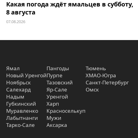
Какая погода ждёт ямальцев в субботу,
8 августа
07.08.2026
Ямал
Пангоды
Тюмень
Новый Уренгой
Пурпе
ХМАО-Югра
Ноябрьск
Тазовский
Санкт-Петербург
Салехард
Яр-Сале
Омск
Надым
Уренгой
Губкинский
Харп
Муравленко
Красноселькуп
Лабытнанги
Мужи
Тарко-Сале
Аксарка