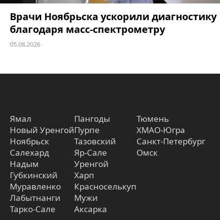
Врачи Ноябрьска ускорили диагностику
благодаря масс-спектрометру
05.08.2026
Ямал
Пангоды
Тюмень
Новый Уренгой
Пурпе
ХМАО-Югра
Ноябрьск
Тазовский
Санкт-Петербург
Салехард
Яр-Сале
Омск
Надым
Уренгой
Губкинский
Харп
Муравленко
Красноселькуп
Лабытнанги
Мужи
Тарко-Сале
Аксарка