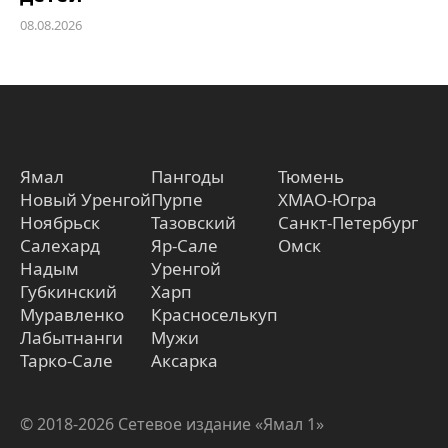
08.08.2026
Ямал
Пангоды
Тюмень
Новый Уренгой
Пурпе
ХМАО-Югра
Ноябрьск
Тазовский
Санкт-Петербург
Салехард
Яр-Сале
Омск
Надым
Уренгой
Губкинский
Харп
Муравленко
Красноселькуп
Лабытнанги
Мужи
Тарко-Сале
Аксарка
© 2018-2026 Сетевое издание «Ямал 1»