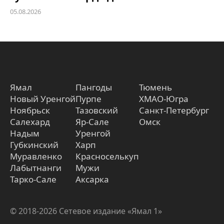
05.08.2026
Ямал
Пангоды
Тюмень
Новый Уренгой
Пурпе
ХМАО-Югра
Ноябрьск
Тазовский
Санкт-Петербург
Салехард
Яр-Сале
Омск
Надым
Уренгой
Губкинский
Харп
Муравленко
Красноселькуп
Лабытнанги
Мужи
Тарко-Сале
Аксарка
© 2018-2026 Сетевое издание «Ямал 1»