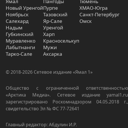
Ямал
Пангоды
Тюмень
Новый Уренгой
Пурпе
ХМАО-Югра
Ноябрьск
Тазовский
Санкт-Петербург
Салехард
Яр-Сале
Омск
Надым
Уренгой
Губкинский
Харп
Муравленко
Красноселькуп
Лабытнанги
Мужи
Тарко-Сале
Аксарка
© 2018-2026 Сетевое издание «Ямал 1»
Общество с ограниченной ответственностью
«Арктика Медиа». Сетевое издание yamal1.ru
зарегистрировано Роскомнадзором 04.05.2018 г.,
свидетельство Эл № ФС 77-72641
Главный редактор: Абдулин И.Р.