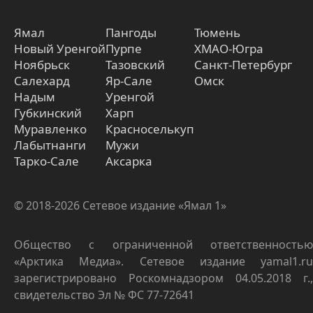
Ямал
Пангоды
Тюмень
Новый Уренгой
Пурпе
ХМАО-Югра
Ноябрьск
Тазовский
Санкт-Петербург
Салехард
Яр-Сале
Омск
Надым
Уренгой
Губкинский
Харп
Муравленко
Красноселькуп
Лабытнанги
Мужи
Тарко-Сале
Аксарка
© 2018-2026 Сетевое издание «Ямал 1»
Общество с ограниченной ответственностью
«Арктика Медиа». Сетевое издание yamal1.ru
зарегистрировано Роскомнадзором 04.05.2018 г.,
свидетельство Эл № ФС 77-72641