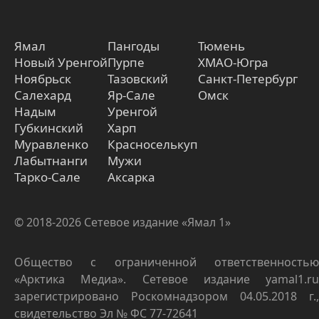
Ямал
Пангоды
Тюмень
Новый Уренгой
Пурпе
ХМАО-Югра
Ноябрьск
Тазовский
Санкт-Петербург
Салехард
Яр-Сале
Омск
Надым
Уренгой
Губкинский
Харп
Муравленко
Красноселькуп
Лабытнанги
Мужи
Тарко-Сале
Аксарка
© 2018-2026 Сетевое издание «Ямал 1»
Общество с ограниченной ответственностью
«Арктика Медиа». Сетевое издание yamal1.ru
зарегистрировано Роскомнадзором 04.05.2018 г.,
свидетельство Эл № ФС 77-72641