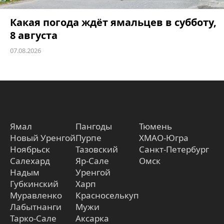
Какая погода ждёт ямальцев в субботу,
8 августа
07.08.2026
Ямал
Пангоды
Тюмень
Новый Уренгой
Пурпе
ХМАО-Югра
Ноябрьск
Тазовский
Санкт-Петербург
Салехард
Яр-Сале
Омск
Надым
Уренгой
Губкинский
Харп
Муравленко
Красноселькуп
Лабытнанги
Мужи
Тарко-Сале
Аксарка