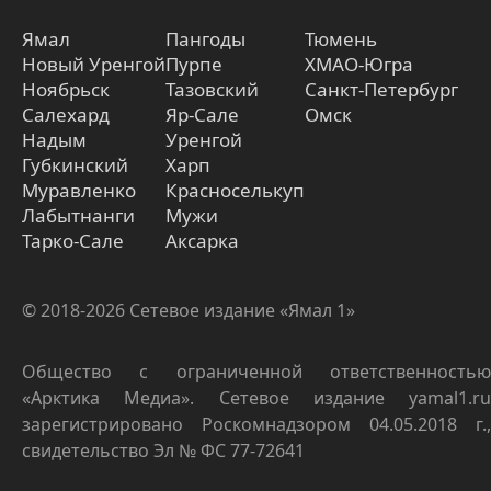
Ямал
Пангоды
Тюмень
Новый Уренгой
Пурпе
ХМАО-Югра
Ноябрьск
Тазовский
Санкт-Петербург
Салехард
Яр-Сале
Омск
Надым
Уренгой
Губкинский
Харп
Муравленко
Красноселькуп
Лабытнанги
Мужи
Тарко-Сале
Аксарка
© 2018-2026 Сетевое издание «Ямал 1»
Общество с ограниченной ответственностью
«Арктика Медиа». Сетевое издание yamal1.ru
зарегистрировано Роскомнадзором 04.05.2018 г.,
свидетельство Эл № ФС 77-72641