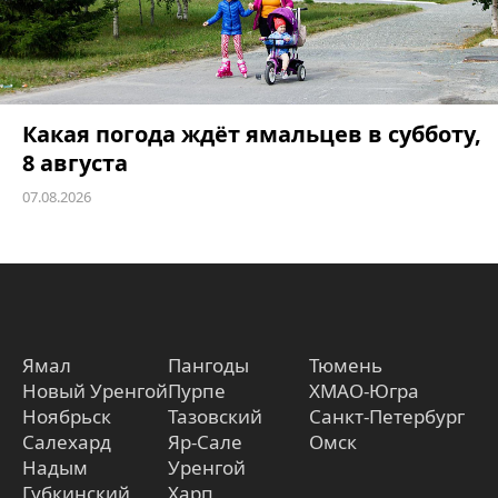
Какая погода ждёт ямальцев в субботу,
8 августа
07.08.2026
Ямал
Пангоды
Тюмень
Новый Уренгой
Пурпе
ХМАО-Югра
Ноябрьск
Тазовский
Санкт-Петербург
Салехард
Яр-Сале
Омск
Надым
Уренгой
Губкинский
Харп