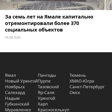
За семь лет на Ямале капитально
отремонтировали более 370
социальных объектов
06.08.2026
Ямал
Пангоды
Тюмень
Новый Уренгой
Пурпе
ХМАО-Югра
Ноябрьск
Тазовский
Санкт-Петербург
Салехард
Яр-Сале
Омск
Надым
Уренгой
Губкинский
Харп
Муравленко
Красноселькуп