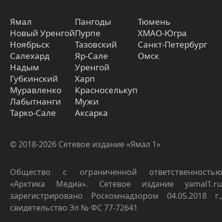
Ямал
Пангоды
Тюмень
Новый Уренгой
Пурпе
ХМАО-Югра
Ноябрьск
Тазовский
Санкт-Петербург
Салехард
Яр-Сале
Омск
Надым
Уренгой
Губкинский
Харп
Муравленко
Красноселькуп
Лабытнанги
Мужи
Тарко-Сале
Аксарка
© 2018-2026 Сетевое издание «Ямал 1»
Общество с ограниченной ответственностью
«Арктика Медиа». Сетевое издание yamal1.ru
зарегистрировано Роскомнадзором 04.05.2018 г.,
свидетельство Эл № ФС 77-72641