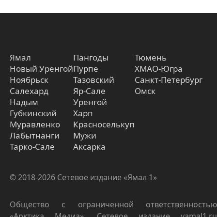
Ямал
Пангоды
Тюмень
Новый Уренгой
Пурпе
ХМАО-Югра
Ноябрьск
Тазовский
Санкт-Петербург
Салехард
Яр-Сале
Омск
Надым
Уренгой
Губкинский
Харп
Муравленко
Красноселькуп
Лабытнанги
Мужи
Тарко-Сале
Аксарка
© 2018-2026 Сетевое издание «Ямал 1»
Общество с ограниченной ответственностью
«Арктика Медиа». Сетевое издание yamal1.ru