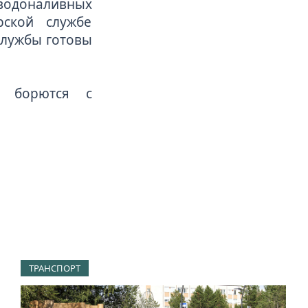
водоналивных
рской службе
службы готовы
ки
борются с
ТРАНСПОРТ