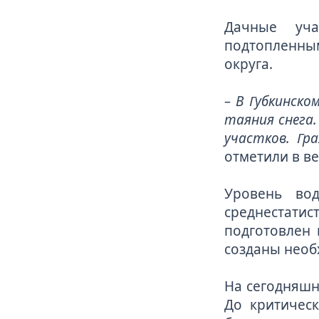
Дачные уча
подтопленным
округа.
– В Губкинско
таяния снега
участков. Гр
отметили в ве
Уровень во
среднестати
подготовлен 
созданы необ
На сегодняшн
До критическ