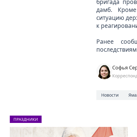
бригада про
дамб. Кроме
ситуацию дер
к реагирован
Ранее сооб
последствиям
Софья Се
Корреспон
Новости
Яма
ПРАЗДНИКИ