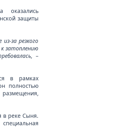
а оказались
анской защиты
 из-за резкого
 к затоплению
ребовалась,
–
ся в рамках
он полностью
о размещения,
 в реке Сыня.
е специальная