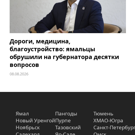
Дороги, медицина,
благоустройство: ямальцы
обрушили на губернатора десятки
вопросов
08.08.2026
Ямал
Пангоды
Тюмень
Новый Уренгой
Пурпе
ХМАО-Югра
Ноябрьск
Тазовский
Санкт-Петербур
Салехард
Яр-Сале
Омск