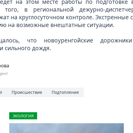
ведет на этом месте работы по подготовке 
 того, в региональной дежурно-диспетче
жат на круглосуточном контроле. Экстренные 
ию на возможные внештатные ситуации.
щалось, что новоуренгойские дорожни
и сильного дождя
.
рова
дент
л
Происшествие
Подтопление
ЭКОЛОГИЯ