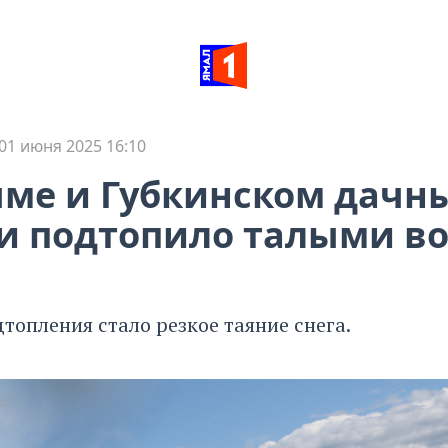
01 июня 2025 16:10
ме и Губкинском дачн
и подтопило талыми в
топления стало резкое таяние снега.