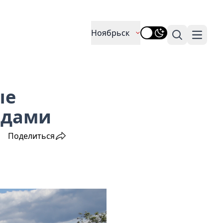
Ноябрьск
Поиск
Навига
ые
одами
Поделиться