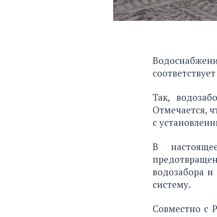
Водоснабжени
соответствует
Так, водозаб
Отмечается, ч
с установлен
В настояще
предотвращ
водозабора и
систему.
Совместно с 