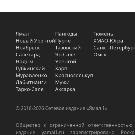
Ямал
Пангоды
Тюмень
Новый Уренгой
Пурпе
ХМАО-Югра
Ноябрьск
Тазовский
Санкт-Петербур
Салехард
Яр-Сале
Омск
Надым
Уренгой
Губкинский
Харп
Муравленко
Красноселькуп
Лабытнанги
Мужи
Тарко-Сале
Аксарка
© 2018-2026 Сетевое издание «Ямал 1»
Общество с ограниченной ответственностью 
издание yamal1.ru зарегистрировано Роско