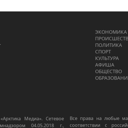
ЭКОНОМИКА
ПРОИCШЕСТ
г
ПОЛИТИКА
СПОРТ
КУЛЬТУРА
АФИША
ОБЩЕСТВО
ОБРАЗОВАНИ
Все права на любые ма
«Арктика Медиа». Сетевое
соответствии с росси
мнадзором 04.05.2018 г.,