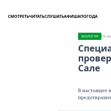
СМОТРЕТЬ
ЧИТАТЬ
СЛУШАТЬ
АФИША
ПОГОДА
04 и
ЭКОЛОГИЯ
Специа
провер
Сале
В настоящее 
предотвращен