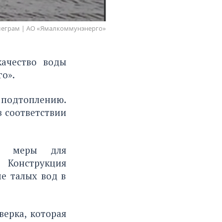
Tелеграм | АО «Ямалкоммунэнерго»
качество воды
о».
 подтоплению.
в соответствии
ые меры для
Конструкция
е талых вод в
ерка, которая