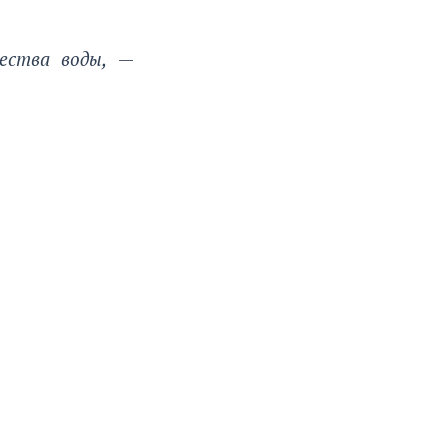
чества воды,
—