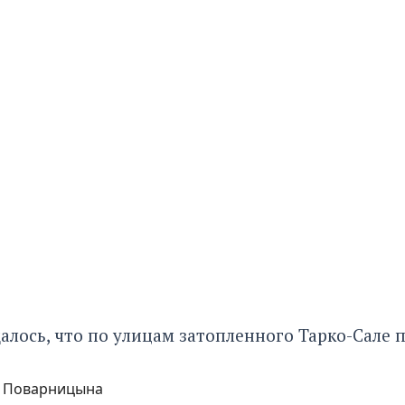
лось, что по улицам затопленного Тарко-Сале
п
а Поварницына