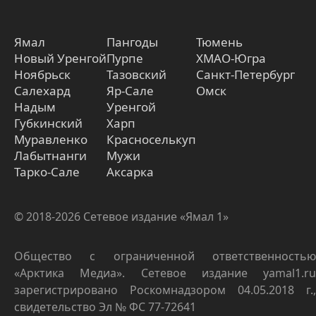
Ямал
Пангоды
Тюмень
Новый Уренгой
Пурпе
ХМАО-Югра
Ноябрьск
Тазовский
Санкт-Петербург
Салехард
Яр-Сале
Омск
Надым
Уренгой
Губкинский
Харп
Муравленко
Красноселькуп
Лабытнанги
Мужи
Тарко-Сале
Аксарка
© 2018-2026 Сетевое издание «Ямал 1»
Общество с ограниченной ответственностью
«Арктика Медиа». Сетевое издание yamal1.ru
зарегистрировано Роскомнадзором 04.05.2018 г.,
свидетельство Эл № ФС 77-72641