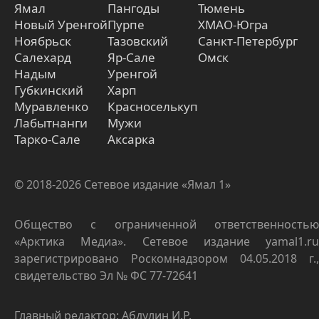
Ямал
Пангоды
Тюмень
Новый Уренгой
Пурпе
ХМАО-Югра
Ноябрьск
Тазовский
Санкт-Петербург
Салехард
Яр-Сале
Омск
Надым
Уренгой
Губкинский
Харп
Муравленко
Красноселькуп
Лабытнанги
Мужи
Тарко-Сале
Аксарка
© 2018-2026 Сетевое издание «Ямал 1»
Общество с ограниченной ответственностью
«Арктика Медиа». Сетевое издание yamal1.ru
зарегистрировано Роскомнадзором 04.05.2018 г.,
свидетельство Эл № ФС 77-72641
Главный редактор: Абдулин И.Р.