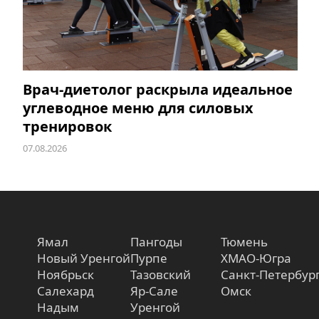
Врач-диетолог раскрыла идеальное
углеводное меню для силовых
тренировок
07.08.2026
Ямал
Пангоды
Тюмень
Новый Уренгой
Пурпе
ХМАО-Югра
Ноябрьск
Тазовский
Санкт-Петербур
Салехард
Яр-Сале
Омск
Надым
Уренгой