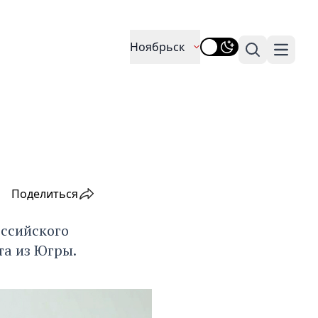
Ноябрьск
Поиск
Навига
Поделиться
оссийского
та из Югры.