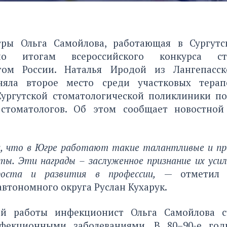
ры Ольга Самойлова, работающая в Сургутс
по итогам всероссийского конкурса с
том России. Наталья Иродой из Лангепасск
няла второе место среди участковых терапе
Сургутской стоматологической поликлиники по
 стоматологов. Об этом сообщает новостно
, что в Югре работают такие талантливые и пр
ты. Эти награды – заслуженное признание их уси
 роста и развития в профессии,
— отметил 
втономного округа Руслан Кухарук.
ей работы инфекционист Ольга Самойлова ст
фекционными заболеваниями. В 80–90-е год