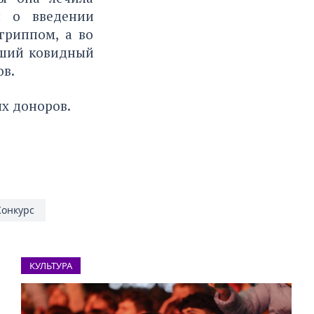
я о введении
гриппом, а во
йший ковидный
ов.
х доноров.
Конкурс
КУЛЬТУРА