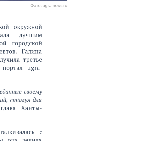
Фото: ugra-news.ru
кой окружной
тала лучшим
ой городской
втов. Галина
лучила третье
й портал
ugra-
еданные своему
лий, стимул для
глава Ханты-
алкивалась с
ы она лечила