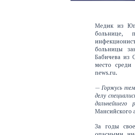
Медик из Юг
больнице, 
инфекционис
больницы за
Бабичева из 
место среди
news.ru
.
— Горжусь тем
делу специалис
дальнейшего
Мансийского а
За годы сво
опасными ин