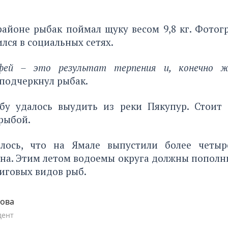
районе рыбак поймал щуку весом 9,8 кг. Фотог
лся в социальных сетях.
ей – это результат терпения и, конечно ж
подчеркнул рыбак.
у удалось выудить из реки Пякупур. Стоит 
 рыбой.
алось, что на Ямале
выпустили
более четыр
на. Этим летом водоемы округа должны пополн
иговых видов рыб.
пова
дент