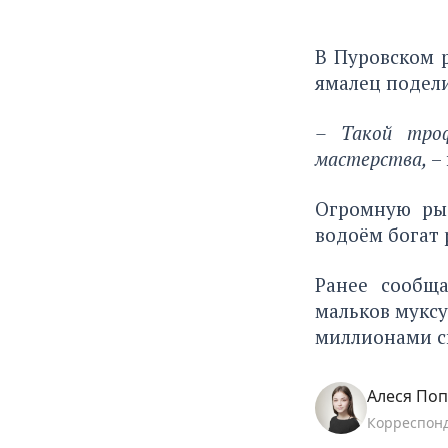
В Пуровском 
ямалец подели
– Такой троф
мастерства,
– 
Огромную рыб
водоём богат
Ранее сообщ
мальков муксу
миллионами с
Алеся По
Корреспон