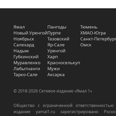
Ямал
Пангоды
Тюмень
Новый Уренгой
Пурпе
ХМАО-Югра
Ноябрьск
Тазовский
Санкт-Петербур
Салехард
Яр-Сале
Омск
Надым
Уренгой
Губкинский
Харп
Муравленко
Красноселькуп
Лабытнанги
Мужи
Тарко-Сале
Аксарка
© 2018-2026 Сетевое издание «Ямал 1»
Общество с ограниченной ответственностью 
издание yamal1.ru зарегистрировано Роско