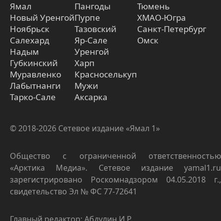
Ямал
Пангоды
Тюмень
Новый Уренгой
Пурпе
ХМАО-Югра
Ноябрьск
Тазовский
Санкт-Петербург
Салехард
Яр-Сале
Омск
Надым
Уренгой
Губкинский
Харп
Муравленко
Красноселькуп
Лабытнанги
Мужи
Тарко-Сале
Аксарка
© 2018-2026 Сетевое издание «Ямал 1»
Общество с ограниченной ответственностью
«Арктика Медиа». Сетевое издание yamal1.ru
зарегистрировано Роскомнадзором 04.05.2018 г.,
свидетельство Эл № ФС 77-72641
Главный редактор: Абдулин И.Р.