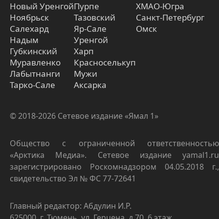
Новый Уренгой
Пурпе
ХМАО-Югра
Ноябрьск
Тазовский
Санкт-Петербург
Салехард
Яр-Сале
Омск
Надым
Уренгой
Губкинский
Харп
Муравленко
Красноселькуп
Лабытнанги
Мужи
Тарко-Сале
Аксарка
© 2018-2026 Сетевое издание «Ямал 1»
Общество с ограниченной ответственностью
«Арктика Медиа». Сетевое издание yamal1.ru
зарегистрировано Роскомнадзором 04.05.2018 г.,
свидетельство Эл № ФС 77-72641
Главный редактор: Абдулин И.Р.
625000, г. Тюмень, ул. Герцена, д.70, 6 этаж