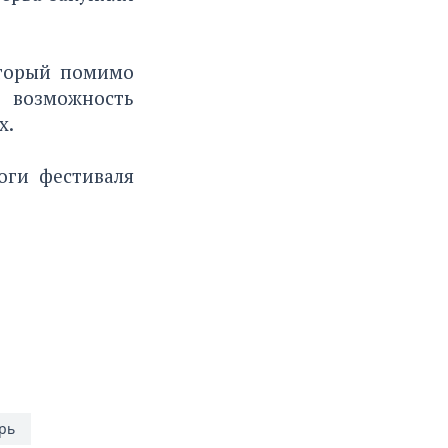
оторый помимо
 возможность
х.
оги фестиваля
рь