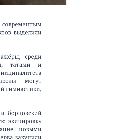
 современным
ктов выделили
ажёры, среди
ти, татами и
униципалитета
школы могут
й гимнастики,
ли борцовский
вую экипировку
вание новыми
зерва закупили