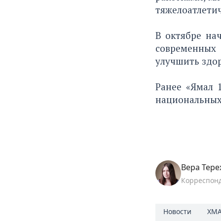
тяжелоатлетич
В октябре на
современных
улучшить здор
Ранее «Ямал 
национальных 
Вера Тере
Корреспон
Новости
ХМА