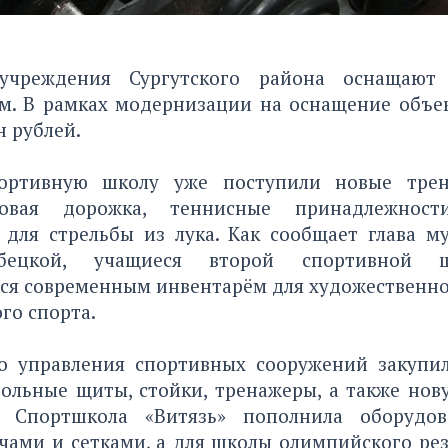
учреждения Сургутского района оснащают
м. В рамках модернизации на оснащение объе
н рублей.
ортивную школу уже поступили новые трен
овая дорожка, теннисные принадлежнос
 для стрельбы из лука. Как сообщает глава м
бецкой, учащиеся второй спортивной 
ься современным инвентарём для художественно
ого спорта.
о управления спортивных сооружений закупи
больные щиты, стойки, тренажеры, а также но
. Спортшкола «Витязь» пополнила оборудо
чами и сетками, а для школы олимпийского ре