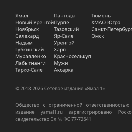
Ямал
Пангоды
Тюмень
Новый Уренгой
Пурпе
ХМАО-Югра
Ноябрьск
Тазовский
Санкт-Петербур
Салехард
Яр-Сале
Омск
Надым
Уренгой
Губкинский
Харп
Муравленко
Красноселькуп
Лабытнанги
Мужи
Тарко-Сале
Аксарка
© 2018-2026 Сетевое издание «Ямал 1»
Общество с ограниченной ответственностью 
издание yamal1.ru зарегистрировано Роско
свидетельство Эл № ФС 77-72641