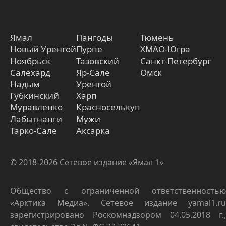
Ямал
Пангоды
Тюмень
Новый Уренгой
Пурпе
ХМАО-Югра
Ноябрьск
Тазовский
Санкт-Петербург
Салехард
Яр-Сале
Омск
Надым
Уренгой
Губкинский
Харп
Муравленко
Красноселькуп
Лабытнанги
Мужи
Тарко-Сале
Аксарка
© 2018-2026 Сетевое издание «Ямал 1»
Общество с ограниченной ответственностью
«Арктика Медиа». Сетевое издание yamal1.ru
зарегистрировано Роскомнадзором 04.05.2018 г.,