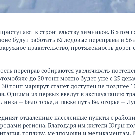
риступают к строительству зимников. В этом г
оне будут работать 62 ледовые переправы и 56 
окружное правительство, протяженность дорог с
сть переправ собираются увеличивать постепен
втомобиле до 20 тонн можно будет уже с 25 дека
 30 тонн маршрут станет доступен не позднее 10
аря. Одними из первых введут в эксплуатацию тр
линка — Белогорье, а также путь Белогорье — Лу
единят отдаленные населенные пункты с район
ородами региона. Благодаря им жители Югры по
питания, топливу, медпомощи и медикаментам. 