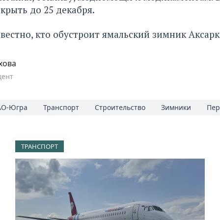
крыть до 25 декабря.
звестно,
кто обустроит ямальский зимник Аксарк
хова
дент
О-Югра
Транспорт
Строительство
Зимники
Пер
ТРАНСПОРТ