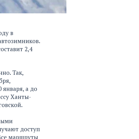
оду в
автозимников.
оставит 2,4
но. Так,
бря,
 января, а до
ассу Ханты-
говской.
ными
лучают доступ
Все маршруты