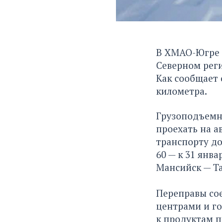
В ХМАО-Югре п
Северном реги
Как сообщает 
километра.
Грузоподъемно
проехать на а
транспорту до
60 — к 31 янв
Мансийск — Та
Переправы со
центрами и г
к продуктам 