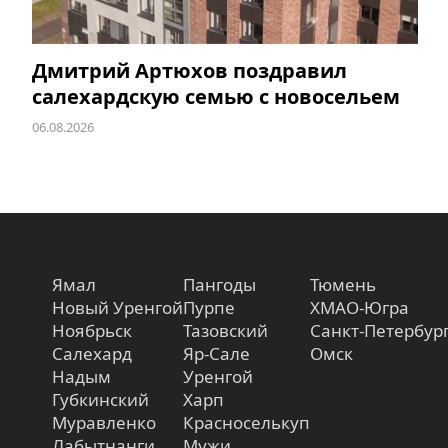
Дмитрий Артюхов поздравил
салехардскую семью с новосельем
06.08.2026
Ямал
Пангоды
Тюмень
Новый Уренгой
Пурпе
ХМАО-Югра
Ноябрьск
Тазовский
Санкт-Петербур
Салехард
Яр-Сале
Омск
Надым
Уренгой
Губкинский
Харп
Муравленко
Красноселькуп
Лабытнанги
Мужи