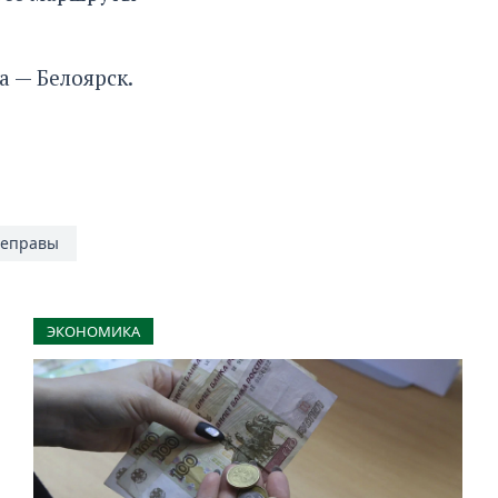
а — Белоярск
.
еправы
ЭКОНОМИКА