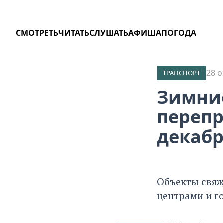
СМОТРЕТЬ
ЧИТАТЬ
СЛУШАТЬ
АФИША
ПОГОДА
28 о
ТРАНСПОРТ
Зимние
перепр
декабр
Объекты свяж
центрами и г