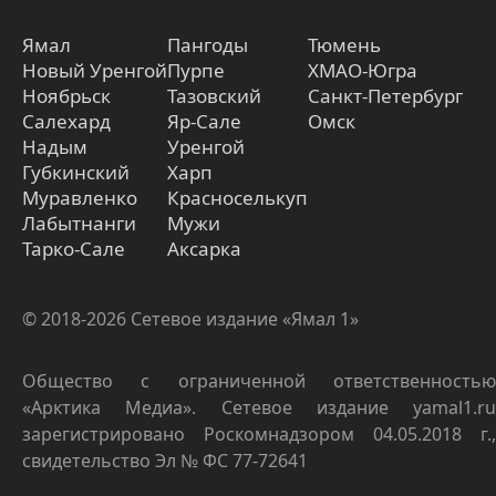
Ямал
Пангоды
Тюмень
Новый Уренгой
Пурпе
ХМАО-Югра
Ноябрьск
Тазовский
Санкт-Петербург
Салехард
Яр-Сале
Омск
Надым
Уренгой
Губкинский
Харп
Муравленко
Красноселькуп
Лабытнанги
Мужи
Тарко-Сале
Аксарка
© 2018-2026 Сетевое издание «Ямал 1»
Общество с ограниченной ответственностью
«Арктика Медиа». Сетевое издание yamal1.ru
зарегистрировано Роскомнадзором 04.05.2018 г.,
свидетельство Эл № ФС 77-72641