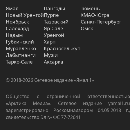
Ямал
Пангоды
Тюмень
Новый Уренгой
Пурпе
ХМАО-Югра
Ноябрьск
Тазовский
Санкт-Петербург
Салехард
Яр-Сале
Омск
Надым
Уренгой
Губкинский
Харп
Муравленко
Красноселькуп
Лабытнанги
Мужи
Тарко-Сале
Аксарка
© 2018-2026 Сетевое издание «Ямал 1»
Общество с ограниченной ответственностью
«Арктика Медиа». Сетевое издание yamal1.ru
зарегистрировано Роскомнадзором 04.05.2018 г.,
свидетельство Эл № ФС 77-72641