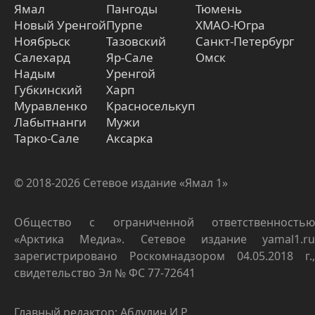
Ямал
Пангоды
Тюмень
Новый Уренгой
Пурпе
ХМАО-Югра
Ноябрьск
Тазовский
Санкт-Петербург
Салехард
Яр-Сале
Омск
Надым
Уренгой
Губкинский
Харп
Муравленко
Красноселькуп
Лабытнанги
Мужи
Тарко-Сале
Аксарка
© 2018-2026 Сетевое издание «Ямал 1»
Общество с ограниченной ответственностью
«Арктика Медиа». Сетевое издание yamal1.ru
зарегистрировано Роскомнадзором 04.05.2018 г.,
свидетельство Эл № ФС 77-72641
Главный редактор: Абдулин И.Р.