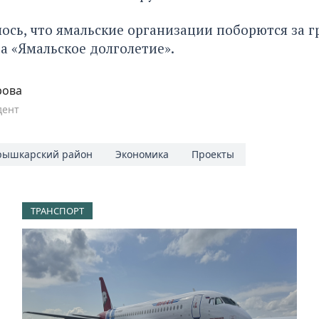
ось, что ямальские организации
поборются за г
а «Ямальское долголетие».
рова
дент
ышкарский район
Экономика
Проекты
ТРАНСПОРТ