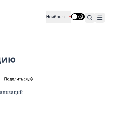
Ноябрьск
Поиск
Навига
цию
Поделиться
ганизаций