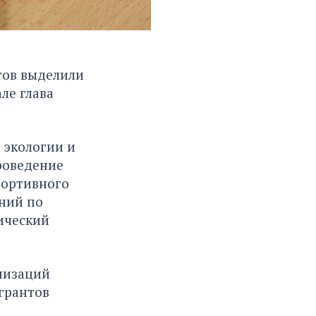
тов выделили
ле глава
 экологии и
роведение
портивного
аний по
ический
низаций
 грантов