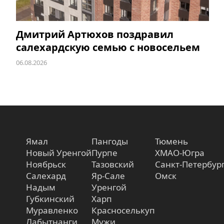
Дмитрий Артюхов поздравил
салехардскую семью с новосельем
06.08.2026
Ямал
Пангоды
Тюмень
Новый Уренгой
Пурпе
ХМАО-Югра
Ноябрьск
Тазовский
Санкт-Петербур
Салехард
Яр-Сале
Омск
Надым
Уренгой
Губкинский
Харп
Муравленко
Красноселькуп
Лабытнанги
Мужи