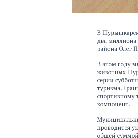
В Шурышкарск
два миллиона 
района Олег 
В этом году м
животных Шур
серии суббот
туризма. Гран
спортивному 
компонент.
Муниципальны
проводится уж
общей суммой