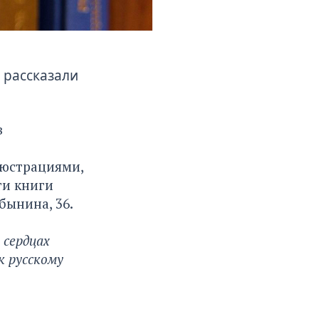
 рассказали
в
люстрациями,
ти книги
бынина, 36.
 сердцах
к русскому