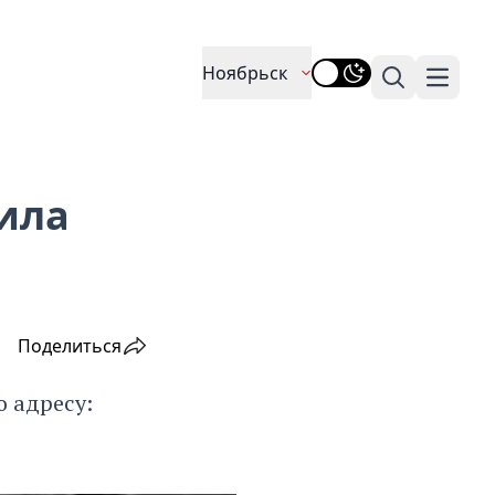
Ноябрьск
Поиск
Навига
ила
Поделиться
 адресу: