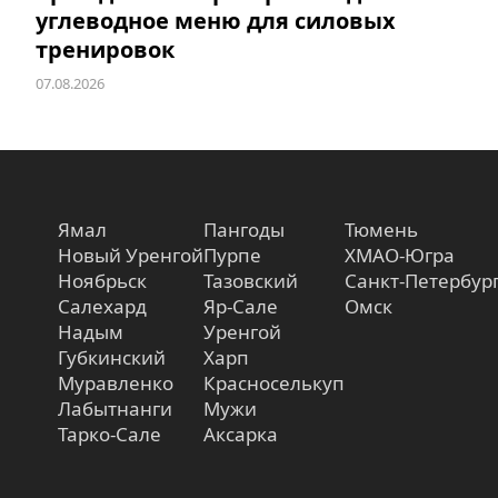
углеводное меню для силовых
тренировок
07.08.2026
Ямал
Пангоды
Тюмень
Новый Уренгой
Пурпе
ХМАО-Югра
Ноябрьск
Тазовский
Санкт-Петербур
Салехард
Яр-Сале
Омск
Надым
Уренгой
Губкинский
Харп
Муравленко
Красноселькуп
Лабытнанги
Мужи
Тарко-Сале
Аксарка