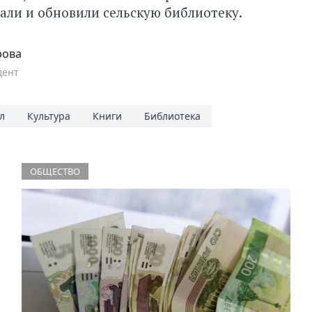
ли и обновили сельскую библиотеку.
рова
дент
л
Культура
Книги
Библиотека
ОБЩЕСТВО