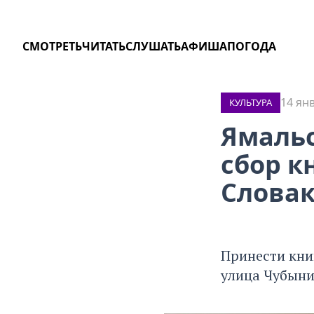
СМОТРЕТЬ
ЧИТАТЬ
СЛУШАТЬ
АФИША
ПОГОДА
14 ян
КУЛЬТУРА
Ямальс
сбор к
Слова
Принести кни
улица Чубынин