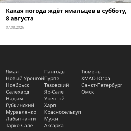
Какая погода ждёт ямальцев в субботу,
8 августа
07.08.2026
Ямал
Пангоды
Тюмень
Новый Уренгой
Пурпе
ХМАО-Югра
Ноябрьск
Тазовский
Санкт-Петербург
Салехард
Яр-Сале
Омск
Надым
Уренгой
Губкинский
Харп
Муравленко
Красноселькуп
Лабытнанги
Мужи
Тарко-Сале
Аксарка