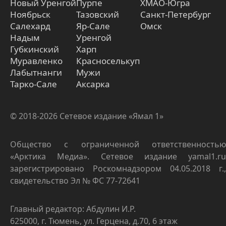
Новый Уренгой
Пурпе
ХМАО-Югра
Ноябрьск
Тазовский
Санкт-Петербург
Салехард
Яр-Сале
Омск
Надым
Уренгой
Губкинский
Харп
Муравленко
Красноселькуп
Лабытнанги
Мужи
Тарко-Сале
Аксарка
© 2018-2026 Сетевое издание «Ямал 1»
Общество с ограниченной ответственностью
«Арктика Медиа». Сетевое издание yamal1.ru
зарегистрировано Роскомнадзором 04.05.2018 г.,
свидетельство Эл № ФС 77-72641
Главный редактор: Абдулин И.Р.
625000, г. Тюмень, ул. Герцена, д.70, 6 этаж