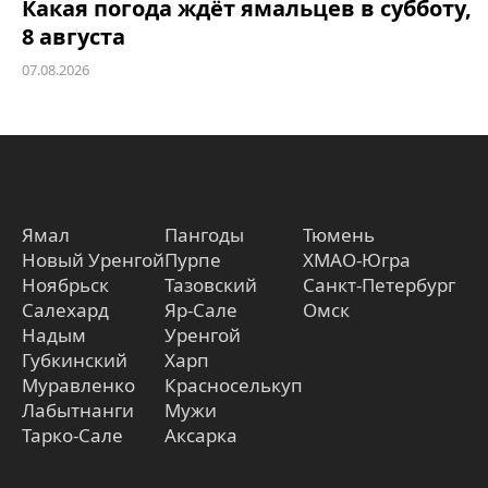
Какая погода ждёт ямальцев в субботу,
8 августа
07.08.2026
Ямал
Пангоды
Тюмень
Новый Уренгой
Пурпе
ХМАО-Югра
Ноябрьск
Тазовский
Санкт-Петербург
Салехард
Яр-Сале
Омск
Надым
Уренгой
Губкинский
Харп
Муравленко
Красноселькуп
Лабытнанги
Мужи
Тарко-Сале
Аксарка