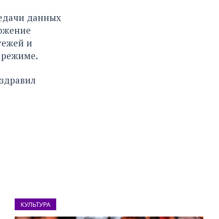
едачи данных
ожение
тежей и
 режиме.
оздравил
КУЛЬТУРА