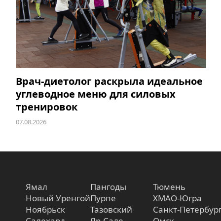
Врач-диетолог раскрыла идеальное
углеводное меню для силовых
тренировок
07.08.2026
Ямал
Пангоды
Тюмень
Новый Уренгой
Пурпе
ХМАО-Югра
Ноябрьск
Тазовский
Санкт-Петербур
Салехард
Яр-Сале
Омск