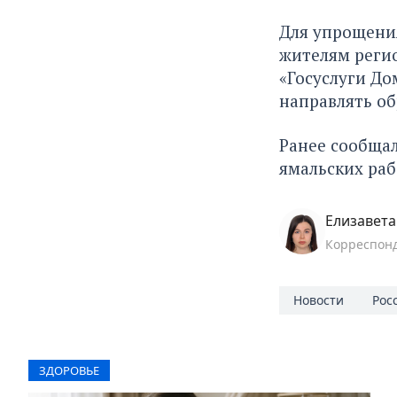
Для упрощени
жителям реги
«Госуслуги До
направлять о
Ранее сообщал
ямальских
раб
Елизавет
Корреспон
Новости
Рос
ЗДОРОВЬЕ