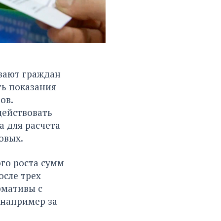
вают граждан
ть показания
ов.
ействовать
а для расчета
довых.
го роста сумм
осле трех
рмативы с
 например за