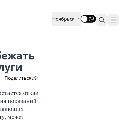
Ноябрьск
Поиск
Навига
бежать
луги
Поделиться
стается отказ
вия показаний
вышающих
ду, может