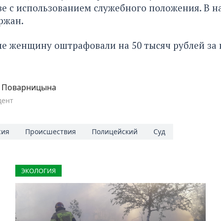
е с использованием служебного положения. В н
ржан.
ме женщину
оштрафовали на 50 тысяч рублей
за 
.
а Поварницына
дент
сия
Происшествия
Полицейский
Суд
ЭКОЛОГИЯ