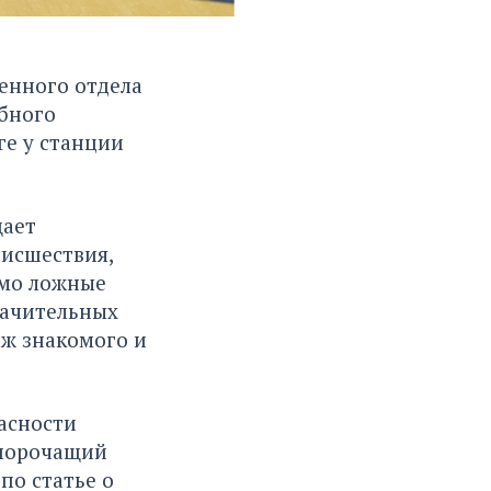
енного отдела
бного
ге у станции
щает
оисшествия,
омо ложные
начительных
аж знакомого и
асности
 порочащий
по статье о