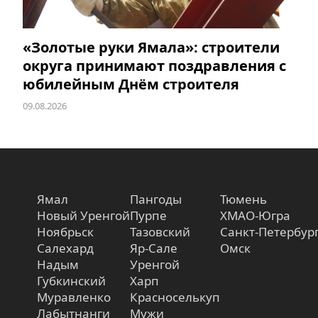
«Золотые руки Ямала»: строители
округа принимают поздравления с
юбилейным Днём строителя
09.08.2026
Ямал
Пангоды
Тюмень
Новый Уренгой
Пурпе
ХМАО-Югра
Ноябрьск
Тазовский
Санкт-Петербур
Салехард
Яр-Сале
Омск
Надым
Уренгой
Губкинский
Харп
Муравленко
Красноселькуп
Лабытнанги
Мужи