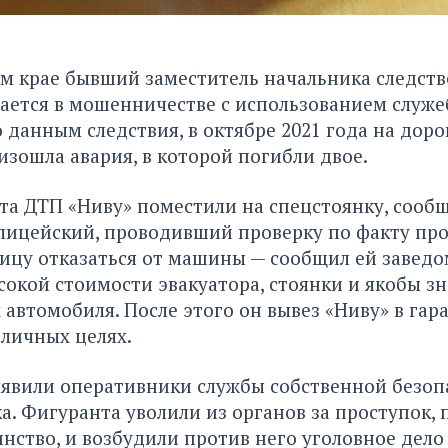
м крае бывший заместитель начальника следств
ается в мошенничестве с использованием служе
 данным следствия, в октябре 2021 года на доро
зошла авария, в которой погибли двое.
та ДТП «Ниву» поместили на спецстоянку, сооб
олицейский, проводивший проверку по факту пр
лицу отказаться от машины — сообщил ей завед
сокой стоимости эвакуатора, стоянки и якобы з
автомобиля. После этого он вывез «Ниву» в гар
 личных целях.
явили оперативники службы собственной безоп
ка. Фигуранта уволили из органов за проступок,
инство, и возбудили против него уголовное дело 