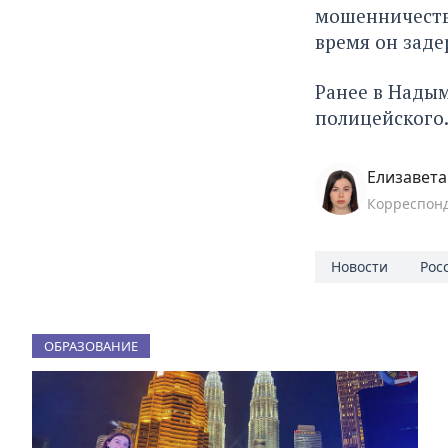
мошенничеств
время он заде
Ранее в Нады
полицейского
Елизавет
Корреспон
Новости
Рос
ОБРАЗОВАНИЕ