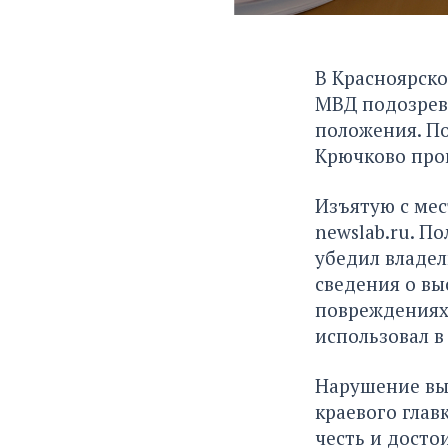
В Красноярско
МВД подозрев
положения. По
Крючково прои
Изъятую с мес
newslab.ru
. П
убедил владе
сведения о вы
повреждениях 
использовал в
Нарушение вы
краевого глав
честь и досто