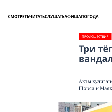
СМОТРЕТЬ
ЧИТАТЬ
СЛУШАТЬ
АФИША
ПОГОДА
ПРОИCШЕСТВИЯ
Три тё
вандал
Акты хулиган
Щорса и Маяк