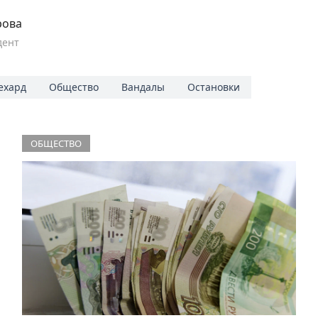
рова
дент
ехард
Общество
Вандалы
Остановки
ОБЩЕСТВО