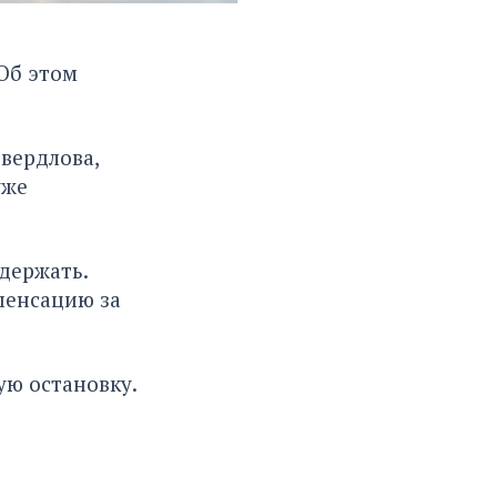
 Об этом
вердлова,
уже
держать.
пенсацию за
ую остановку.