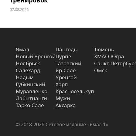
тренировок
07.08.2026
Ямал
Пангоды
Тюмень
Новый Уренгой
Пурпе
ХМАО-Югра
Ноябрьск
Тазовский
Санкт-Петербур
Салехард
Яр-Сале
Омск
Надым
Уренгой
Губкинский
Харп
Муравленко
Красноселькуп
Лабытнанги
Мужи
Тарко-Сале
Аксарка
© 2018-2026 Сетевое издание «Ямал 1»