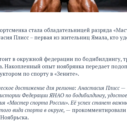
ортсменка стала обладательницей разряда «Мас
тасия Плисс – первая из жительниц Ямала, кто у
.
тоит в окружной федерации по бодибилдингу, т
а. Накопленный опыт ноябрянка передает подо
уктором по спорту в «Зените».
ское достижение для региона: Анастасия Плисс — 
 истории Федерации ЯНАО по бодибилдингу, удосто
ния «Мастер спорта России». Её успех станет важ
того вида спорта в округе, —
прокомментировали
 Ноябрьска.