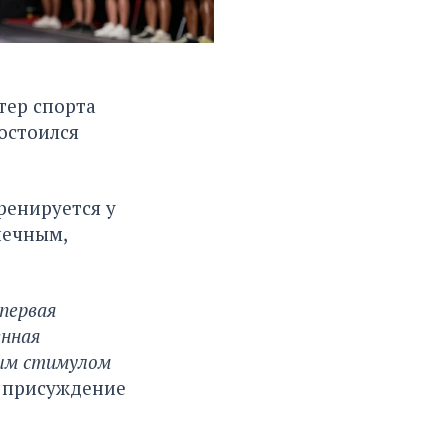
тер спорта
достоился
ренируется у
печным,
первая
енная
ным стимулом
 присуждение