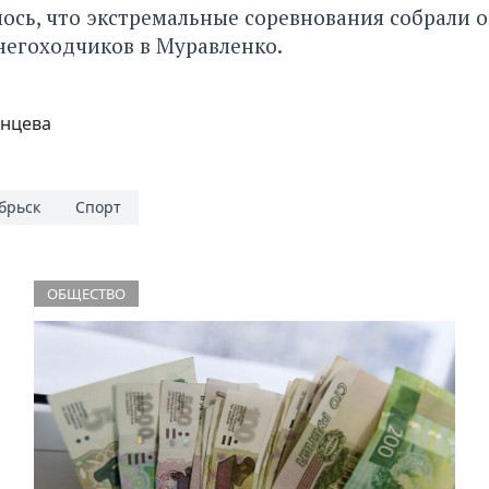
ось, что
экстремальные соревнования
собрали о
негоходчиков в Муравленко.
онцева
брьск
Спорт
ОБЩЕСТВО