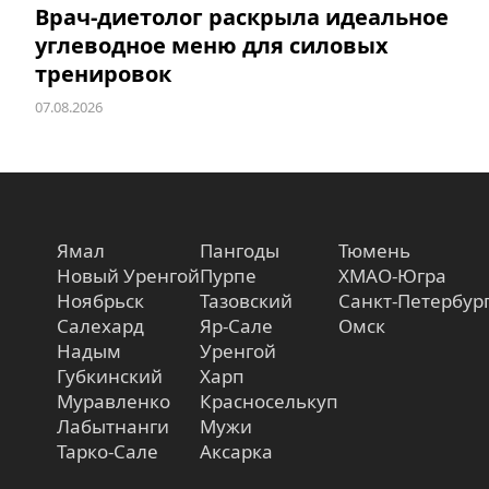
Врач-диетолог раскрыла идеальное
углеводное меню для силовых
тренировок
07.08.2026
Ямал
Пангоды
Тюмень
Новый Уренгой
Пурпе
ХМАО-Югра
Ноябрьск
Тазовский
Санкт-Петербур
Салехард
Яр-Сале
Омск
Надым
Уренгой
Губкинский
Харп
Муравленко
Красноселькуп
Лабытнанги
Мужи
Тарко-Сале
Аксарка