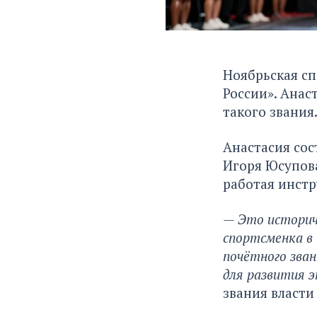
Ноябрьская сп
России». Анас
такого звания
Анастасия сос
Игоря Юсупов
работая инстр
— Это историче
спортсменка в
почётного зва
для развития э
звания власти